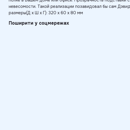
полке в Вашем доме или офисе. Прозрачность подставки 
невесомости. Такой реализации позавидовал бы сам Дэви
размеры(Д х Ш х Г): 320 х 60 х 80 мм
Поширити у соцмережах