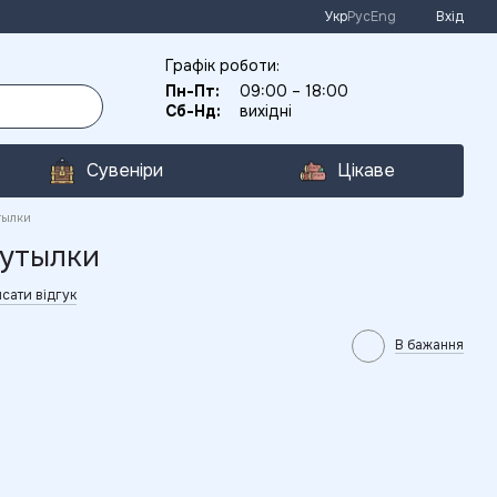
Укр
Рус
Eng
Вхід
Графік роботи:
Пн-Пт:
09:00 – 18:00
Сб-Нд:
вихідні
Сувеніри
Цікаве
тылки
бутылки
сати відгук
В бажання