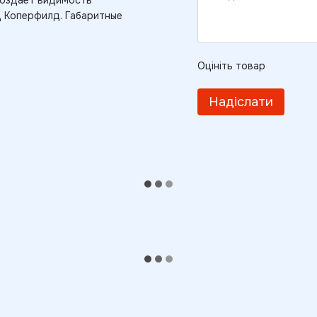
создает видимость
д Коперфилд. Габаритные
Оцініть товар
Надіслати