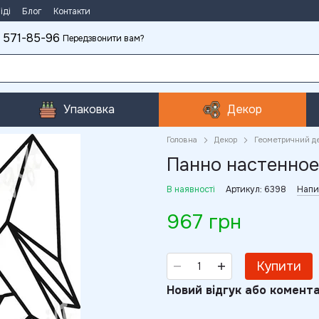
іді
Блог
Контакти
 571-85-96
Передзвонити вам?
Упаковка
Декор
Головна
Декор
Геометричний д
Панно настенное
В наявності
Артикул: 6398
Напи
967 грн
Купити
Новий відгук або комент