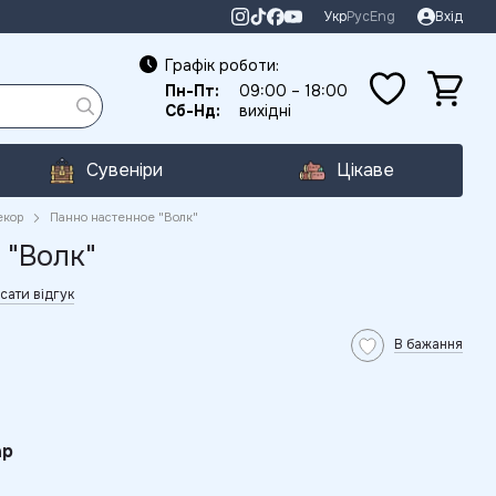
Укр
Рус
Eng
Вхід
Графік роботи:
Пн-Пт:
09:00 – 18:00
Сб-Нд:
вихідні
Сувеніри
Цікаве
екор
Панно настенное "Волк"
 "Волк"
сати відгук
В бажання
ар