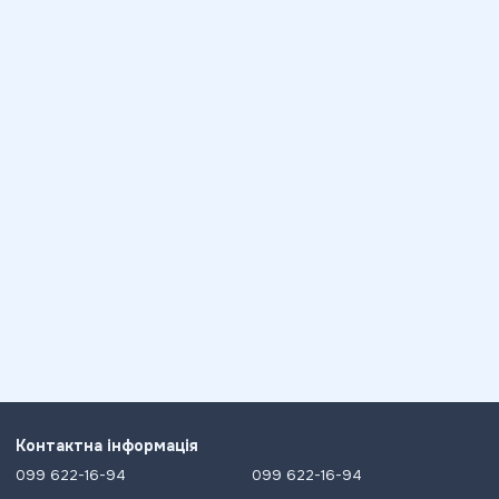
Контактна інформація
099 622-16-94
099 622-16-94