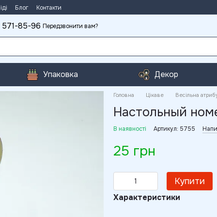
іді
Блог
Контакти
 571-85-96
Передзвонити вам?
Упаковка
Декор
Головна
Цікаве
Весільна атриб
Настольный номе
В наявності
Артикул: 5755
Напи
25 грн
Купити
Характеристики