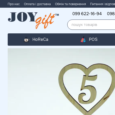
Перейти до основного контенту
Про нас
Оплата і доставка
Обмін та повернення
Питання і відпов
099 622-16-94
098
HoReCa
POS