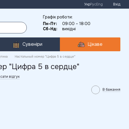
Укр
Рус
Eng
Вхід
Графік роботи:
Пн-Пт:
09:00 – 18:00
Сб-Нд:
вихідні
Сувеніри
Цікаве
утика
Настольный номер "Цифра 5 в сердце"
р "Цифра 5 в сердце"
сати відгук
В бажання