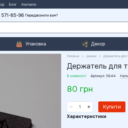
іді
Блог
Контакти
 571-85-96
Передзвонити вам?
Упаковка
Декор
Головна
Цікаве
Держатель для 
Держатель для т
В наявності
Артикул: 5644
Напи
80 грн
Купити
Характеристики