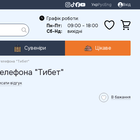
Укр
Рус
Eng
Вхід
Графік роботи:
Пн-Пт:
09:00 – 18:00
Сб-Нд:
вихідні
Сувеніри
Цікаве
телефона "Тибет"
елефона "Тибет"
сати відгук
В бажання