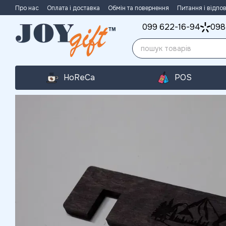
Перейти до основного контенту
Про нас
Оплата і доставка
Обмін та повернення
Питання і відпов
099 622-16-94
098
HoReCa
POS