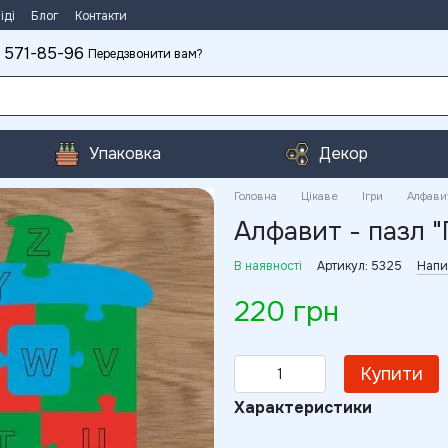
іді
Блог
Контакти
 571-85-96
Передзвонити вам?
Упаковка
Декор
Головна
Цікаве
Ігри
Алфавит
Алфавит - пазл 
В наявності
Артикул: 5325
Напи
220 грн
Купити
Характеристики