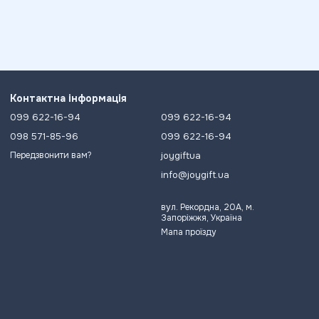
Контактна інформація
099 622-16-94
099 622-16-94
098 571-85-96
099 622-16-94
joygiftua
Передзвонити вам?
info@joygift.ua
вул. Рекордна, 20А, м.
Запоріжжя, Україна
Мапа проїзду