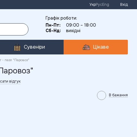
Укр
Рус
Eng
Вхід
Графік роботи:
Пн-Пт:
09:00 – 18:00
Сб-Нд:
вихідні
Сувеніри
Цікаве
 - пазл "Паровоз"
"Паровоз"
сати відгук
В бажання