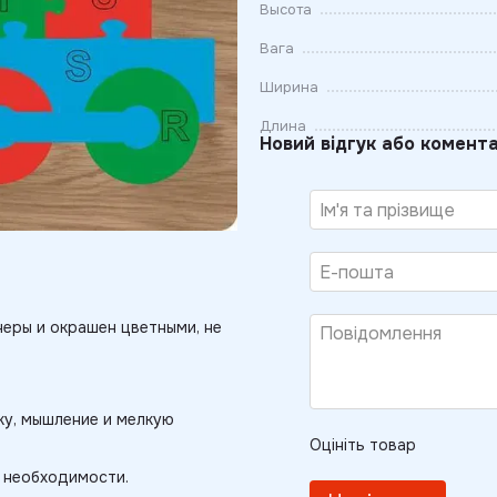
Высота
Вага
Ширина
Длина
Новий відгук або комент
еры и окрашен цветными, не
ку, мышление и мелкую
Оцініть товар
 необходимости.