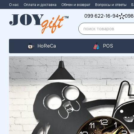
Перейти к основному контенту
О нас
Оплата и доставка
Обмен и возврат
Вопросы и ответы
Б
099 622-16-94
098
HoReCa
POS