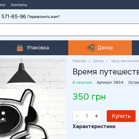
лог
Контакты
 571-85-96
Перезвонить вам?
Упаковка
Декор
Главная
Декор
Часы настенные
Время путешест
В наличии
Артикул: 3894
Остав
350 грн
Купить
Характеристики