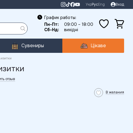
Укр
Рус
Eng
Вход
График работы:
Пн-Пт:
09:00 – 18:00
Сб-Нд:
вихідні
Сувениры
Цікаве
визитки
изитки
ть отзыв
В желания