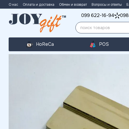
Перейти к основному контенту
О нас
Оплата и доставка
Обмен и возврат
Вопросы и ответы
Б
099 622-16-94
098
HoReCa
POS